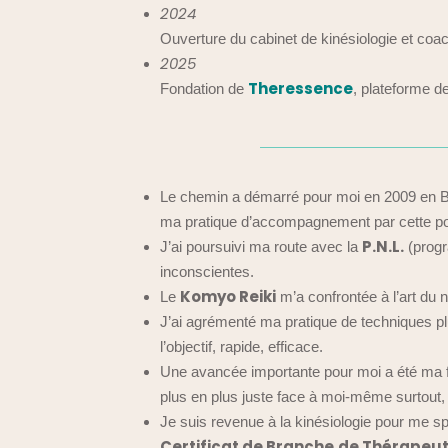
2024
Ouverture du cabinet de kinésiologie et co
2025
Theressence
Fondation de
, plateforme d
Le chemin a démarré pour moi en 2009 en B
ma pratique d’accompagnement par cette po
P.N.L.
J’ai poursuivi ma route avec la
(progr
inconscientes.
Komyo Reiki
Le
m’a confrontée à l’art du no
J’ai agrémenté ma pratique de techniques pl
l’objectif, rapide, efficace.
Une avancée importante pour moi a été ma 
plus en plus juste face à moi-même surtout,
Je suis revenue à la kinésiologie pour me sp
Certificat de Branche
de Thérapeu