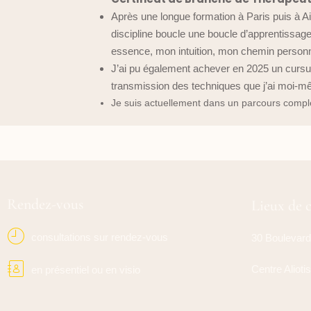
Après une longue formation à Paris puis à 
discipline boucle une boucle d’apprentissag
essence, mon intuition, mon chemin personn
J’ai pu également achever en 2025 un curs
transmission des techniques que j’ai moi-m
Je suis actuellement dans un parcours comp
Rendez-vous
Lieux de 
consultations sur rendez-vous
30 Boulevard
Centre Aliotis
en présentiel ou en visio