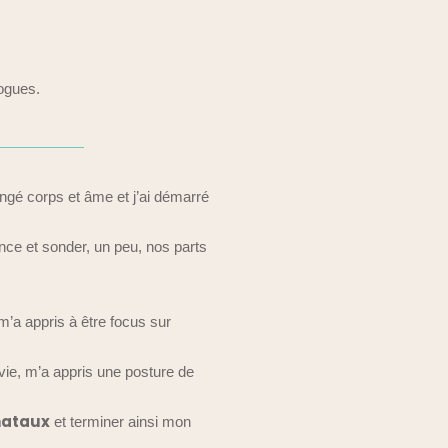
logues.
longé corps et âme et j’ai démarré
nce et sonder, un peu, nos parts
 m’a appris à être focus sur
 vie, m’a appris une posture de
nataux
et terminer ainsi mon