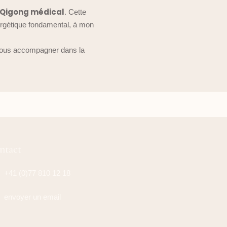
Qigong médical
. Cette
ergétique fondamental, à mon
vous accompagner dans la
ntact
+41 (0)77 810 12 18
envoyer un email