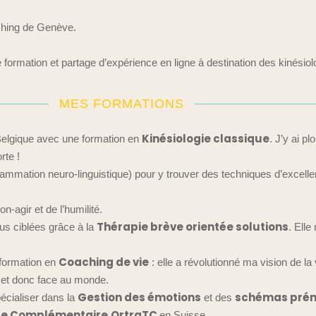
aching de Genève.
e formation et partage d’expérience en ligne à destination des kinésio
MES FORMATIONS
Kinésiologie classique
elgique avec une formation en
. J’y ai p
rte !
ammation neuro-linguistique) pour y trouver des techniques d’excelle
n-agir et de l’humilité.
Thérapie brève orientée solutions
us ciblées grâce à la
. Elle
Coaching de vie
formation en
: elle a révolutionné ma vision de la
 et donc face au monde.
G
estion des émotions
schémas pré
écialiser dans la
et des
te Complémentaire
OrtraTC
en Suisse